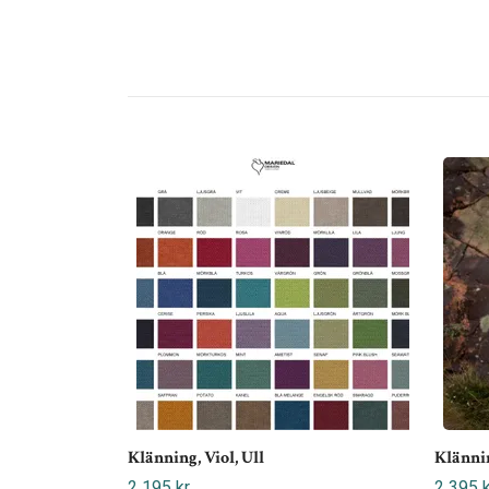
Klänning, Viol, Ull
Klänni
2 195 kr
2 395 k