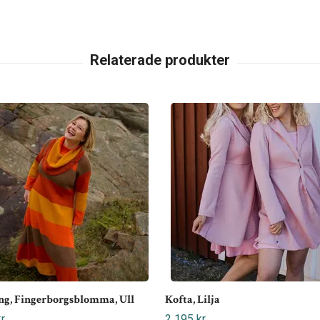
ng, Fingerborgsblomma, Ull
Kofta, Lilja
r
2 195 kr