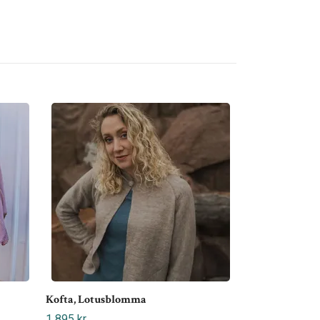
Tröja, Tallbarr
1 495 kr
Kofta, Lotusblomma
1 895 kr