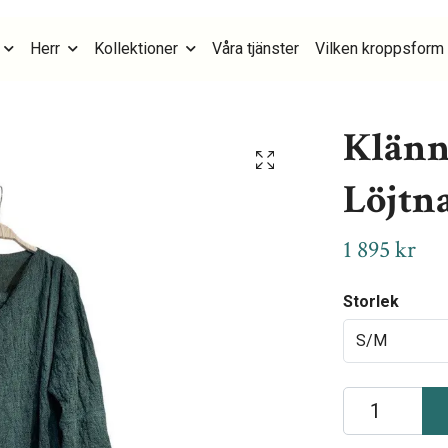
Herr
Kollektioner
Våra tjänster
Vilken kroppsform 
Klänn
Löjtn
1 895 kr
Storlek
S/M