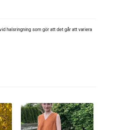
d halsringning som gör att det går att variera
Kofta, Dräcktj
2 295 kr