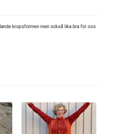
rålande kropsformen men också lika bra för oss
Jacka, Bonsai
2 995 kr