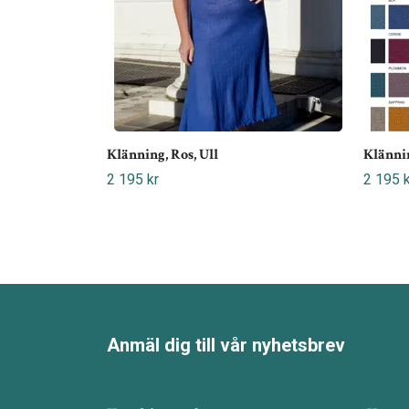
Klänning, Ros, Ull
Klännin
2 195 kr
2 195 k
Anmäl dig till vår nyhetsbrev