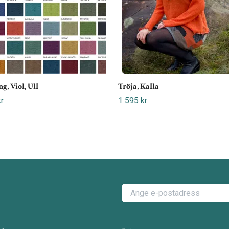
g, Viol, Ull
Tröja, Kalla
r
1 595 kr