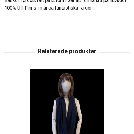
Basker i precis rätt passform. Går att forma lätt på huvudet .
100% Ull. Finns i många fantastiska färger.