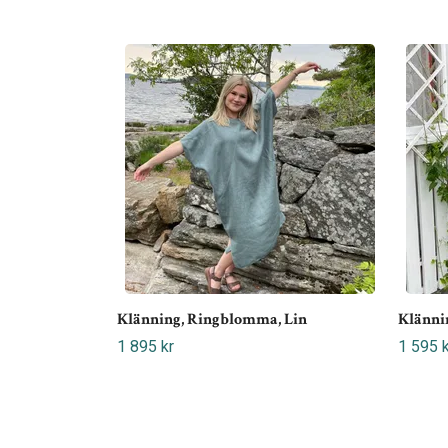
Klänning, Ringblomma, Lin
Klännin
1 895 kr
1 595 k